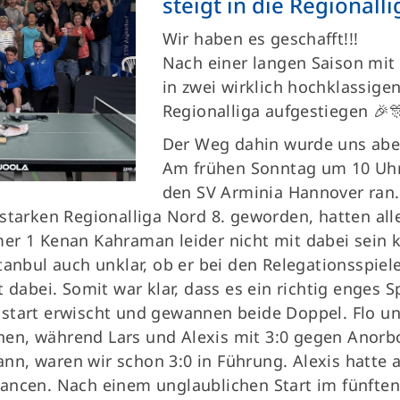
steigt in die Regionalli
Wir haben es geschafft!!!
Nach einer langen Saison mit 
in zwei wirklich hochklassigen
Regionalliga aufgestiegen 🎉
Der Weg dahin wurde uns aber
Am frühen Sonntag um 10 Uhr
den SV Arminia Hannover ran
 starken Regionalliga Nord 8. geworden, hatten al
er 1 Kenan Kahraman leider nicht mit dabei sein 
stanbul auch unklar, ob er bei den Relegationsspie
 dabei. Somit war klar, dass es ein richtig enges 
mstart erwischt und gewannen beide Doppel. Flo u
en, während Lars und Alexis mit 3:0 gegen Anorb
nn, waren wir schon 3:0 in Führung. Alexis hatte
hancen. Nach einem unglaublichen Start im fünfte