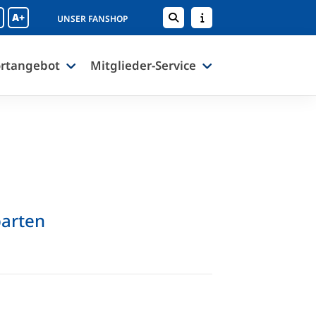
A+
UNSER FANSHOP
rtangebot
Mitglieder-Service
parten