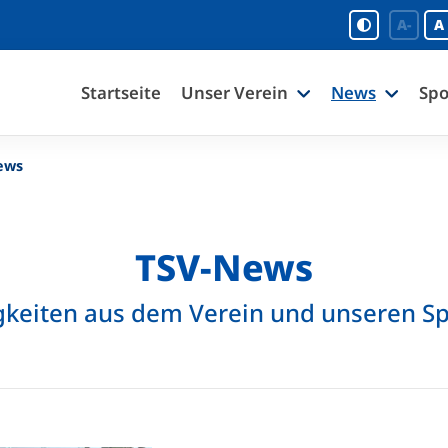
A-
A
Startseite
Unser Verein
News
Spo
ews
TSV-News
keiten aus dem Verein und unseren S