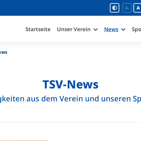
A-
A
Startseite
Unser Verein
News
Spo
ews
TSV-News
keiten aus dem Verein und unseren S