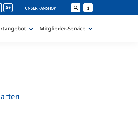
A+
UNSER FANSHOP
rtangebot
Mitglieder-Service
parten