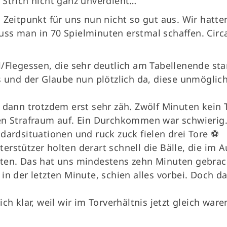
 Strich nicht ganz unverdient…
 Zeitpunkt für uns nun nicht so gut aus. Wir hatt
ss man in 70 Spielminuten erstmal schaffen. Circa
/Flegessen, die sehr deutlich am Tabellenende stan
s und der Glaube nun plötzlich da, diese unmöglic
 dann trotzdem erst sehr zäh. Zwölf Minuten kein To
en Strafraum auf. Ein Durchkommen war schwierig.
dardsituationen und ruck zuck fielen drei Tore ⚽️
rstützer holten derart schnell die Bälle, die im 
ten. Das hat uns mindestens zehn Minuten gebrach
in der letzten Minute, schien alles vorbei. Doch da
.
ch klar, weil wir im Torverhältnis jetzt gleich ware