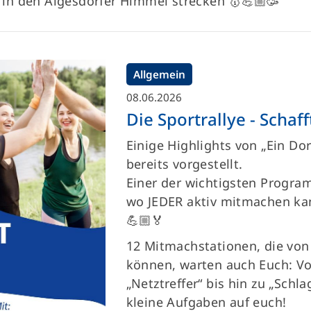
in den Algesdorfer Himmel strecken 🥇💪🏼🥳
Allgemein
08.06.2026
Die Sportrallye - Schaff
Einige Highlights von „Ein Dor
bereits vorgestellt.
Einer der wichtigsten Program
wo JEDER aktiv mitmachen kan
💪🏼🏅
12 Mitmachstationen, die von
können, warten auch Euch: Vo
„Netztreffer“ bis hin zu „Schla
kleine Aufgaben auf euch!